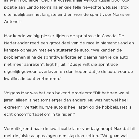
aanval in op leider George Russell, maar verloor tussendoor ook
positie aan Lando Norris na enkele felle gevechten. Russell trok
uiteindelijk aan het langste eind en won de sprint voor Norris en
Antonelli.
Max kende weinig plezier tijdens de sprintrace in Canada. De
Nederlander reed een groot deel van de race in niemandsland en
kampte opnieuw met een stuiterende auto. “We kenden de
problemen al na de sprintkwalificatie en daarna mag je de auto
niet meer aanraken”, legt hij uit. “Dus je wilt die sprintrace
eigenlijk gewoon overleven en dan hopen dat je de auto voor de
kwalificatie kunt verbeteren.”
Volgens Max was het een bekend probleem: “Dit hebben we al
jaren, alleen is het soms erger dan anders. Nu was het wel heel
extreem”, vertelt hij. “De auto is heel lastig op de hobbels. Het is
echt oncomfortabel om in te rijden.”
Vooruitkijkend naar de kwalificatie later vandaag hoopt Max dat hij
met de juiste aanpassingen een stap kan zetten. “We gaan wat