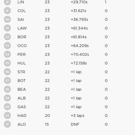
8
LIN
23
+29.710s
1
9
COL
23
+31.621s
0
10
SAI
23
+36.793s
0
11
LAW
23
+61.344s
0
12
BOR
23
+61.814s
0
13
OCO
23
+64.209s
0
14
PER
23
+70.402s
0
15
HUL
23
+72.158s
0
16
STR
22
+1 lap
0
17
BOT
22
+1 lap
0
18
BEA
22
+1 lap
0
19
ALB
22
+1 lap
0
20
GAS
22
+1 lap
0
21
HAD
20
+3 laps
0
0
ALO
15
DNF
0