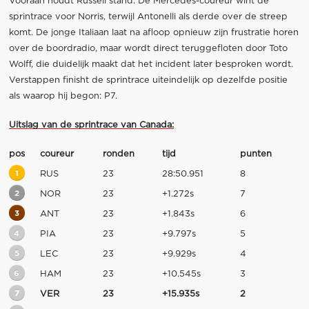
Vooraan houdt Russell stand. De Mercedes-coureur wint de
sprintrace voor Norris, terwijl Antonelli als derde over de streep
komt. De jonge Italiaan laat na afloop opnieuw zijn frustratie horen
over de boordradio, maar wordt direct teruggefloten door Toto
Wolff, die duidelijk maakt dat het incident later besproken wordt.
Verstappen finisht de sprintrace uiteindelijk op dezelfde positie
als waarop hij begon: P7.
Uitslag van de sprintrace van Canada:
pos
coureur
ronden
tijd
punten
1
RUS
23
28:50.951
8
2
NOR
23
+1.272s
7
3
ANT
23
+1.843s
6
4
PIA
23
+9.797s
5
5
LEC
23
+9.929s
4
6
HAM
23
+10.545s
3
7
VER
23
+15.935s
2