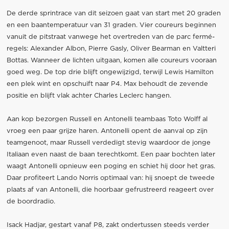
De derde sprintrace van dit seizoen gaat van start met 20 graden
en een baantemperatuur van 31 graden. Vier coureurs beginnen
vanuit de pitstraat vanwege het overtreden van de parc fermé-
regels: Alexander Albon, Pierre Gasly, Oliver Bearman en Valtteri
Bottas. Wanneer de lichten uitgaan, komen alle coureurs vooraan
goed weg. De top drie blijft ongewijzigd, terwijl Lewis Hamilton
een plek wint en opschuift naar P4. Max behoudt de zevende
positie en blijft vlak achter Charles Leclerc hangen.
Aan kop bezorgen Russell en Antonelli teambaas Toto Wolff al
vroeg een paar grijze haren. Antonelli opent de aanval op zijn
teamgenoot, maar Russell verdedigt stevig waardoor de jonge
Italiaan even naast de baan terechtkomt. Een paar bochten later
waagt Antonelli opnieuw een poging en schiet hij door het gras.
Daar profiteert Lando Norris optimaal van: hij snoept de tweede
plaats af van Antonelli, die hoorbaar gefrustreerd reageert over
de boordradio.
Isack Hadjar, gestart vanaf P8, zakt ondertussen steeds verder