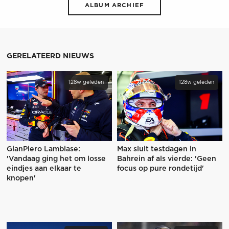
ALBUM ARCHIEF
GERELATEERD NIEUWS
128w geleden
128w geleden
GianPiero Lambiase:
Max sluit testdagen in
'Vandaag ging het om losse
Bahrein af als vierde: 'Geen
eindjes aan elkaar te
focus op pure rondetijd'
knopen'