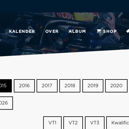
KALENDER
OVER
ALBUM
SHOP
015
2016
2017
2018
2019
2020
026
VT1
VT2
VT3
Kwalific