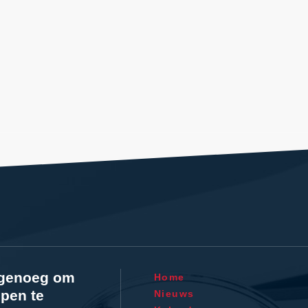
l genoeg om
Home
pen te
Nieuws