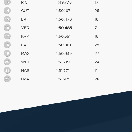
13
RIC
1:49.778
17
14
GUT
1:50.167
25
15
ERI
1:50.473
18
16
VER
1:50.485
7
17
KVY
1:50.551
19
18
PAL
1:50.910
25
19
MAG
1:50.939
27
20
WEH
1:51.219
24
21
NAS
1:51.771
11
22
HAR
1:51.925
28