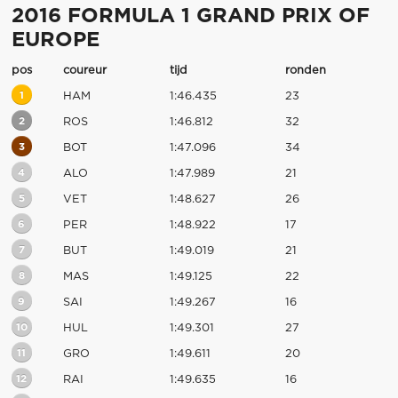
2016 FORMULA 1 GRAND PRIX OF
EUROPE
pos
coureur
tijd
ronden
1
HAM
1:46.435
23
2
ROS
1:46.812
32
3
BOT
1:47.096
34
4
ALO
1:47.989
21
5
VET
1:48.627
26
6
PER
1:48.922
17
7
BUT
1:49.019
21
8
MAS
1:49.125
22
9
SAI
1:49.267
16
10
HUL
1:49.301
27
11
GRO
1:49.611
20
12
RAI
1:49.635
16