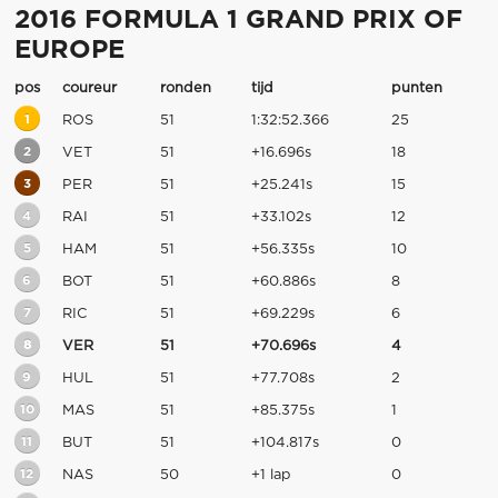
2016 FORMULA 1 GRAND PRIX OF
EUROPE
pos
coureur
ronden
tijd
punten
1
ROS
51
1:32:52.366
25
2
VET
51
+16.696s
18
3
PER
51
+25.241s
15
4
RAI
51
+33.102s
12
5
HAM
51
+56.335s
10
6
BOT
51
+60.886s
8
7
RIC
51
+69.229s
6
8
VER
51
+70.696s
4
9
HUL
51
+77.708s
2
10
MAS
51
+85.375s
1
11
BUT
51
+104.817s
0
12
NAS
50
+1 lap
0