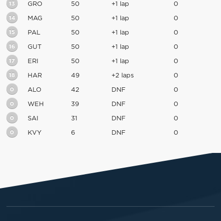
13
GRO
50
+1 lap
0
14
MAG
50
+1 lap
0
15
PAL
50
+1 lap
0
16
GUT
50
+1 lap
0
17
ERI
50
+1 lap
0
18
HAR
49
+2 laps
0
0
ALO
42
DNF
0
0
WEH
39
DNF
0
0
SAI
31
DNF
0
0
KVY
6
DNF
0