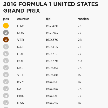
2016 FORMULA 1 UNITED STATES
GRAND PRIX
pos
coureur
tijd
ronden
1
HAM
1:37.428
25
2
ROS
1:37.743
27
3
VER
1:39.379
28
4
RAI
1:39.407
21
5
HUL
1:39.712
27
6
BOT
1:39.776
30
7
RIC
1:39.963
26
8
VET
1:39.988
15
9
KVY
1:40.131
16
10
SAI
1:40.140
26
11
MAS
1:40.191
27
12
NAS
1:40.287
16