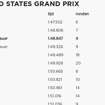
ED STATES GRAND PRIX
tijd
ronden
1:47.502
6
1:48.806
7
euer
1:48.847
9
euer
1:49.326
9
1:49.489
18
1:49.928
20
1:50.665
8
1:50.821
10
1:50.961
14
1:51.016
14
1:51.036
9