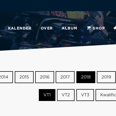
KALENDER
OVER
ALBUM
SHOP
2014
2015
2016
2017
2018
2019
VT1
VT2
VT3
Kwalific