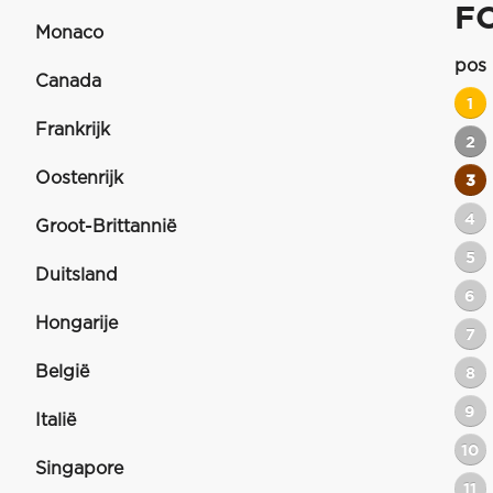
FO
Monaco
pos
Canada
1
Frankrijk
2
Oostenrijk
3
4
Groot-Brittannië
5
Duitsland
6
Hongarije
7
België
8
9
Italië
10
Singapore
11