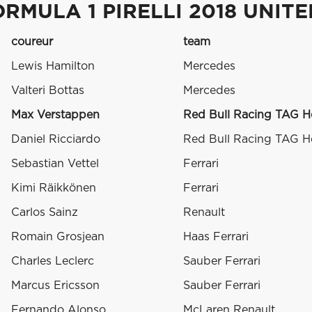
RMULA 1 PIRELLI 2018 UNIT
coureur
team
Lewis Hamilton
Mercedes
Valteri Bottas
Mercedes
Max Verstappen
Red Bull Racing TAG H
Daniel Ricciardo
Red Bull Racing TAG H
Sebastian Vettel
Ferrari
Kimi Räikkönen
Ferrari
Carlos Sainz
Renault
Romain Grosjean
Haas Ferrari
Charles Leclerc
Sauber Ferrari
Marcus Ericsson
Sauber Ferrari
Fernando Alonso
McLaren Renault