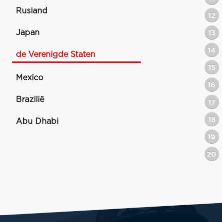
Rusland
12
Japan
13
14
de Verenigde Staten
15
Mexico
16
Brazilië
17
18
Abu Dhabi
19
20