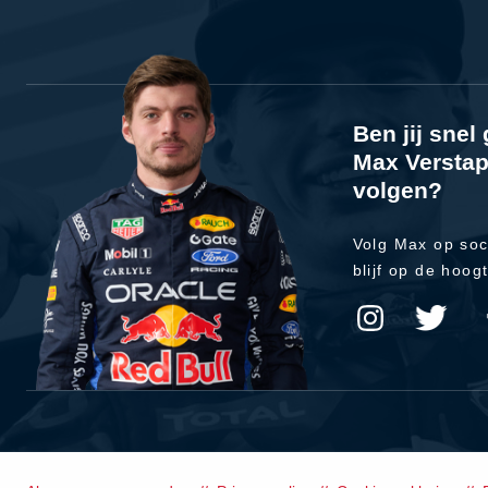
Ben jij sne
Max Verstap
volgen?
Volg Max op soc
blijf op de hoog