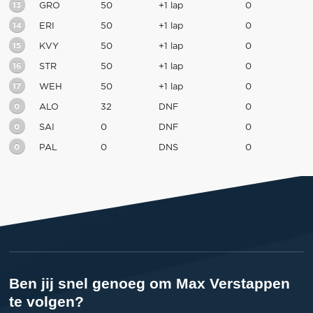
13
GRO
50
+1 lap
0
14
ERI
50
+1 lap
0
15
KVY
50
+1 lap
0
16
STR
50
+1 lap
0
17
WEH
50
+1 lap
0
0
ALO
32
DNF
0
0
SAI
0
DNF
0
0
PAL
0
DNS
0
Ben jij snel genoeg om Max Verstappen
te volgen?