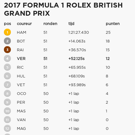
2017 FORMULA 1 ROLEX BRITISH
GRAND PRIX
pos
coureur
ronden
tijd
punten
1
HAM
51
1:21:27.430
25
2
BOT
51
+14.063s
18
3
RAI
51
+36.570s
15
4
VER
51
+52.125s
12
5
RIC
51
+65.955s
10
6
HUL
51
+68.109s
8
7
VET
51
+93.989s
6
8
OCO
50
+1 lap
4
9
PER
50
+1 lap
2
10
MAS
50
+1 lap
1
11
VAN
50
+1 lap
0
12
MAG
50
+1 lap
0