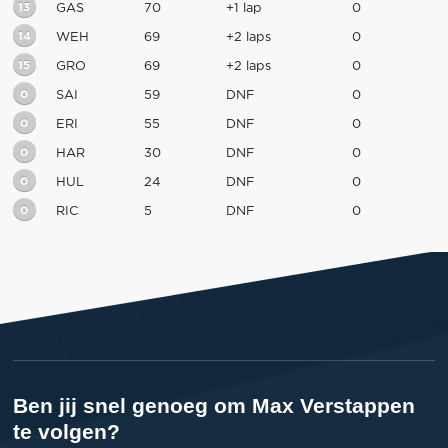
13
GAS
70
+1 lap
0
14
WEH
69
+2 laps
0
15
GRO
69
+2 laps
0
0
SAI
59
DNF
0
0
ERI
55
DNF
0
0
HAR
30
DNF
0
0
HUL
24
DNF
0
0
RIC
5
DNF
0
Ben jij snel genoeg om Max Verstappen
te volgen?