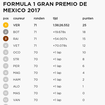
FORMULA 1 GRAN PREMIO DE
MEXICO 2017
pos
coureur
ronden
tijd
punten
1
VER
71
1:36:26.552
25
2
BOT
71
+19.678s
18
3
RAI
71
+54.007s
15
4
VET
71
+70.078s
12
5
OCO
70
+1 lap
10
6
STR
70
+1 lap
8
7
PER
70
+1 lap
6
8
MAG
70
+1 lap
4
9
HAM
70
+1 lap
2
10
ALO
70
+1 lap
1
11
MAS
70
+1 lap
0
12
VAN
70
+1 lap
0