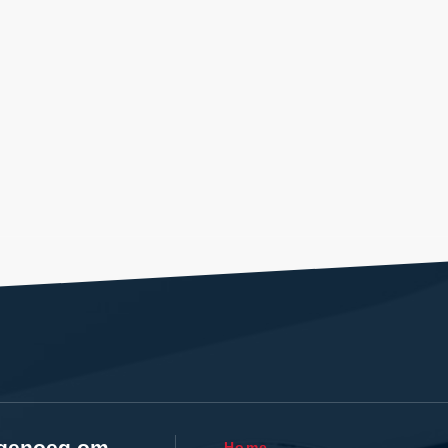
l genoeg om
Home