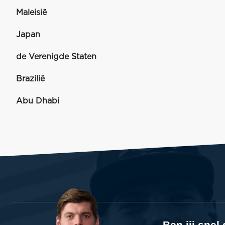
Maleisië
Japan
de Verenigde Staten
Brazilië
Abu Dhabi
Ben jij sne