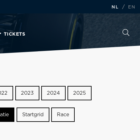
/
NL
EN
TICKETS
022
2023
2024
2025
atie
Startgrid
Race