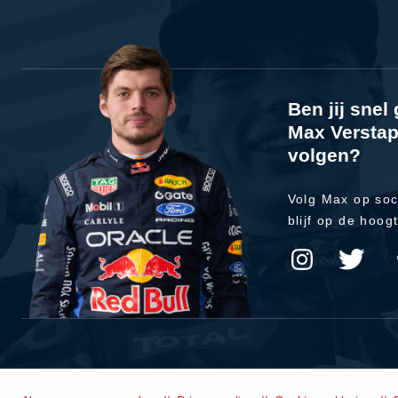
Ben jij sne
Max Verstap
volgen?
Volg Max op soc
blijf op de hoog