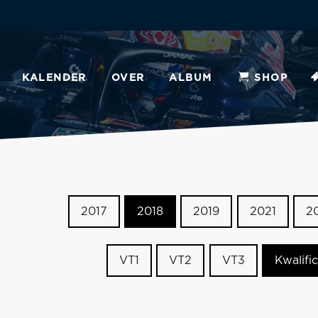
KALENDER
OVER
ALBUM
SHOP
2017
2018
2019
2021
2
VT1
VT2
VT3
Kwalific