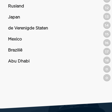
Rusland
12
13
Japan
14
de Verenigde Staten
15
Mexico
16
Brazilië
17
18
Abu Dhabi
0
0