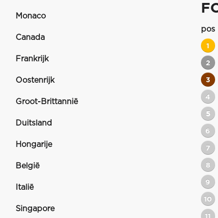
F
Monaco
pos
Canada
1
Frankrijk
2
Oostenrijk
3
4
Groot-Brittannië
5
Duitsland
6
Hongarije
7
8
België
9
Italië
10
Singapore
11