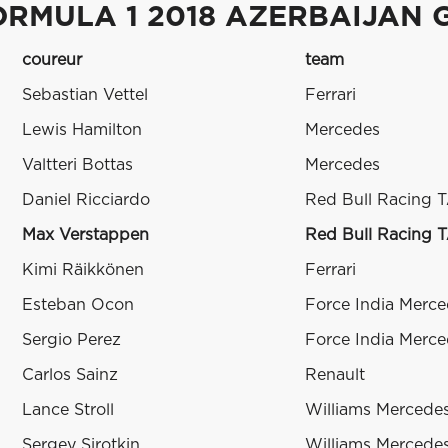
ORMULA 1 2018 AZERBAIJAN 
coureur
team
Sebastian Vettel
Ferrari
Lewis Hamilton
Mercedes
Valtteri Bottas
Mercedes
Daniel Ricciardo
Red Bull Racing 
Max Verstappen
Red Bull Racing 
Kimi Räikkönen
Ferrari
Esteban Ocon
Force India Merc
Sergio Perez
Force India Merc
Carlos Sainz
Renault
Lance Stroll
Williams Mercede
Sergey Sirotkin
Williams Mercede