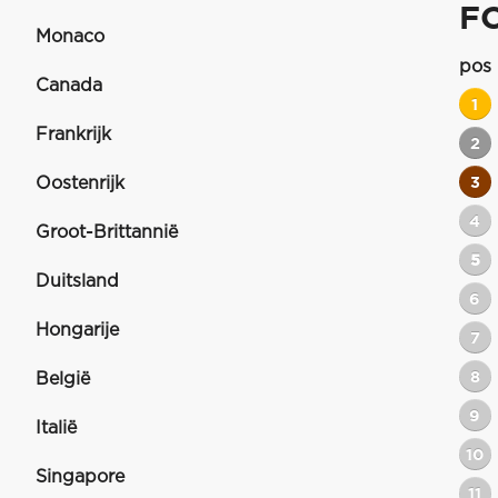
F
Monaco
pos
Canada
1
Frankrijk
2
Oostenrijk
3
4
Groot-Brittannië
5
Duitsland
6
Hongarije
7
8
België
9
Italië
10
Singapore
11