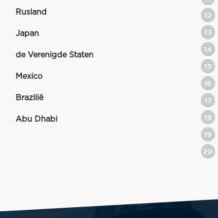
Rusland
12
13
Japan
14
de Verenigde Staten
15
Mexico
16
Brazilië
17
18
Abu Dhabi
19
20