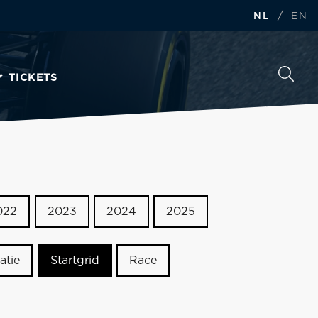
/
NL
EN
TICKETS
022
2023
2024
2025
atie
Startgrid
Race