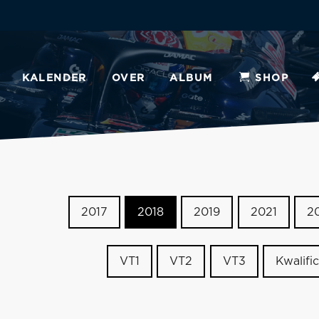
KALENDER
OVER
ALBUM
SHOP
2017
2018
2019
2021
2
VT1
VT2
VT3
Kwalific