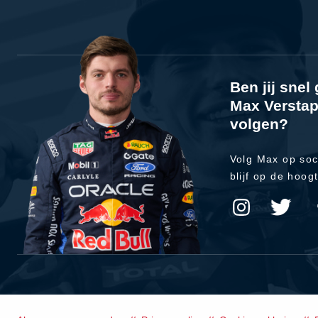
Ben jij sne
Max Verstap
volgen?
Volg Max op soc
blijf op de hoog