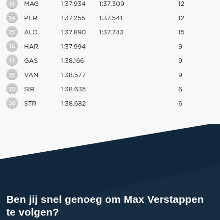
13
MAG
1:37.934
1:37.309
12
14
PER
1:37.255
1:37.541
12
15
ALO
1:37.890
1:37.743
15
16
HAR
1:37.994
9
17
GAS
1:38.166
9
18
VAN
1:38.577
9
19
SIR
1:38.635
6
20
STR
1:38.682
6
Ben jij snel genoeg om Max Verstappen
te volgen?