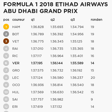
FORMULA 1 2018 ETIHAD AIRWAYS
ABU DHABI GRAND PRIX
pos
coureur
q1
q2
q3
ronden
1
HAM
1:36.828
1:35.693
1:34.794
19
2
BOT
1:36.789
1:36.392
1:34.956
19
3
VET
1:36.775
1:36.345
1:35.125
18
4
RAI
1:37.010
1:36.735
1:35.365
18
5
RIC
1:37.117
1:36.964
1:35.401
16
6
VER
1:37.195
1:36.144
1:35.589
14
7
GRO
1:37.575
1:36.732
1:36.192
15
8
LEC
1:37.124
1:36.580
1:36.237
20
9
OCO
1:36.936
1:36.814
1:36.540
18
10
HUL
1:37.569
1:36.630
1:36.542
15
11
SAI
1:37.757
1:36.982
9
12
ERI
1:37.619
1:37.132
14