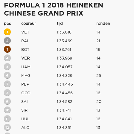
FORMULA 1 2018 HEINEKEN
CHINESE GRAND PRIX
pos
coureur
tijd
ronden
1
VET
1:33.018
14
2
RAI
1:33.469
21
3
BOT
1:33.761
16
4
VER
1:33.969
14
5
HAM
1:34.057
14
6
MAG
1:34.329
25
7
PER
1:34.445
14
8
OCO
1:34.456
16
9
SAI
1:34.582
20
10
SIR
1:34.741
13
11
HUL
1:34.841
16
12
ALO
1:34.851
13