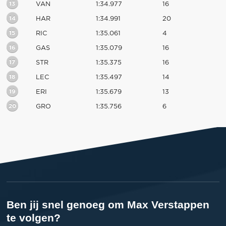
13
VAN
1:34.977
16
14
HAR
1:34.991
20
15
RIC
1:35.061
4
16
GAS
1:35.079
16
17
STR
1:35.375
16
18
LEC
1:35.497
14
19
ERI
1:35.679
13
20
GRO
1:35.756
6
Ben jij snel genoeg om Max Verstappen
te volgen?