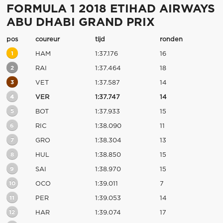
FORMULA 1 2018 ETIHAD AIRWAYS
ABU DHABI GRAND PRIX
pos
coureur
tijd
ronden
1
HAM
1:37.176
16
2
RAI
1:37.464
18
3
VET
1:37.587
14
4
VER
1:37.747
14
5
BOT
1:37.933
15
6
RIC
1:38.090
11
7
GRO
1:38.304
13
8
HUL
1:38.850
15
9
SAI
1:38.970
15
10
OCO
1:39.011
7
11
PER
1:39.053
14
12
HAR
1:39.074
17