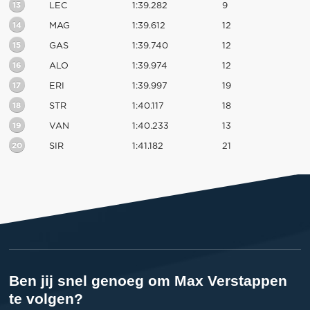
13
LEC
1:39.282
9
14
MAG
1:39.612
12
15
GAS
1:39.740
12
16
ALO
1:39.974
12
17
ERI
1:39.997
19
18
STR
1:40.117
18
19
VAN
1:40.233
13
20
SIR
1:41.182
21
Ben jij snel genoeg om Max Verstappen
te volgen?