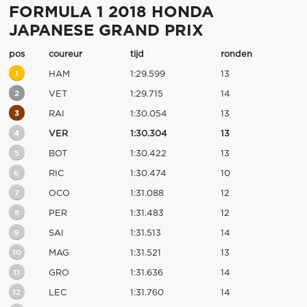
FORMULA 1 2018 HONDA
JAPANESE GRAND PRIX
pos
coureur
tijd
ronden
1
HAM
1:29.599
13
2
VET
1:29.715
14
3
RAI
1:30.054
13
4
VER
1:30.304
13
5
BOT
1:30.422
13
6
RIC
1:30.474
10
7
OCO
1:31.088
12
8
PER
1:31.483
12
9
SAI
1:31.513
14
10
MAG
1:31.521
13
11
GRO
1:31.636
14
12
LEC
1:31.760
14