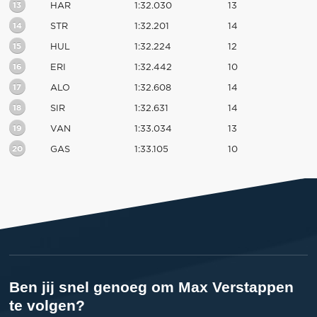
13
HAR
1:32.030
13
14
STR
1:32.201
14
15
HUL
1:32.224
12
16
ERI
1:32.442
10
17
ALO
1:32.608
14
18
SIR
1:32.631
14
19
VAN
1:33.034
13
20
GAS
1:33.105
10
Ben jij snel genoeg om Max Verstappen
te volgen?