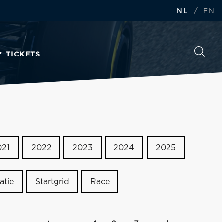
/
NL
EN
TICKETS
021
2022
2023
2024
2025
atie
Startgrid
Race