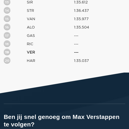
13
SIR
1:35.612
14
STR
1:36.437
15
VAN
1:35.977
16
ALO
1:35.504
17
GAS
---
18
RIC
---
19
VER
---
20
HAR
1:35.037
Ben jij snel genoeg om Max Verstappen
te volgen?