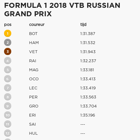
FORMULA 1 2018 VTB RUSSIAN
GRAND PRIX
pos
coureur
tijd
1
BOT
1:31.387
2
HAM
1:31.532
3
VET
1:31.943
4
RAI
1:32.237
5
MAG
1:33.181
6
OCO
1:33.413
7
LEC
1:33.419
8
PER
1:33.563
9
GRO
1:33.704
10
ERI
1:35.196
11
SAI
---
12
HUL
---