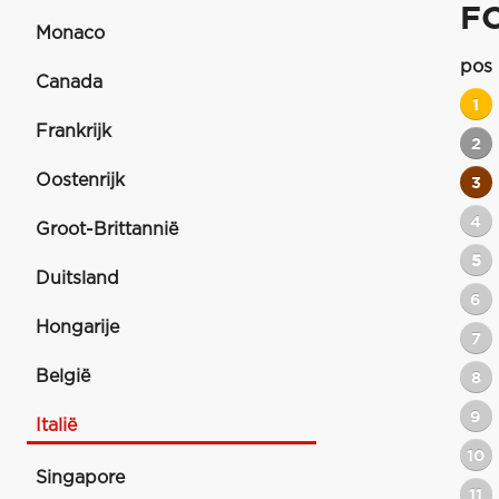
F
Monaco
pos
Canada
1
Frankrijk
2
Oostenrijk
3
4
Groot-Brittannië
5
Duitsland
6
Hongarije
7
België
8
9
Italië
10
Singapore
11