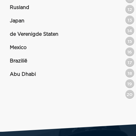
Rusland
12
13
Japan
14
de Verenigde Staten
15
Mexico
16
Brazilië
17
18
Abu Dhabi
19
20