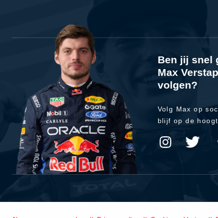
Ben jij sne
Max Verstap
volgen?
Volg Max op soc
blijf op de hoog