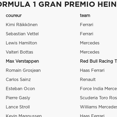
ORMULA 1 GRAN PREMIO HEINE
coureur
team
Kimi Räikkönen
Ferrari
Sebastian Vettel
Ferrari
Lewis Hamilton
Mercedes
Valteri Bottas
Mercedes
Max Verstappen
Red Bull Racing 
Romain Grosjean
Haas Ferrari
Carlos Sainz
Renault
Esteban Ocon
Force India Merc
Pierre Gasly
Scuderia Toro Ro
Lance Stroll
Williams Mercede
Kevin Magnussen
Haas Ferrari