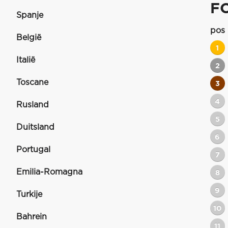
F
Spanje
pos
België
1
Italië
2
Toscane
3
4
Rusland
5
Duitsland
6
Portugal
7
Emilia-Romagna
8
9
Turkije
10
Bahrein
11