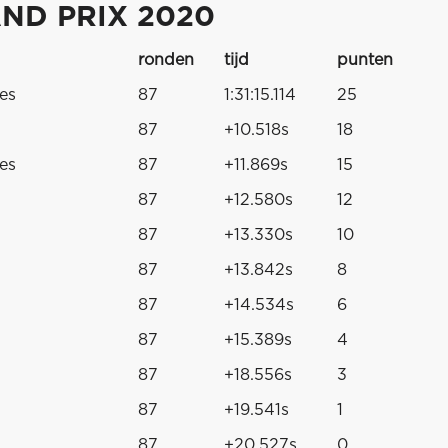
ND PRIX 2020
ronden
tijd
punten
es
87
1:31:15.114
25
87
+10.518s
18
es
87
+11.869s
15
87
+12.580s
12
87
+13.330s
10
87
+13.842s
8
87
+14.534s
6
87
+15.389s
4
87
+18.556s
3
87
+19.541s
1
87
+20.527s
0