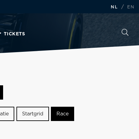
/
NL
EN
TICKETS
atie
Startgrid
Race