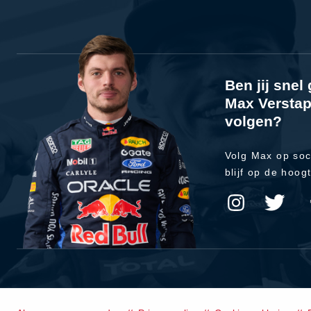
Ben jij sne
Max Verstap
volgen?
Volg Max op soc
blijf op de hoog