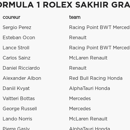
ORMULA 1 ROLEX SAKHIR GRA
coureur
team
Sergio Perez
Racing Point BWT Merced
Esteban Ocon
Renault
Lance Stroll
Racing Point BWT Merced
Carlos Sainz
McLaren Renault
Daniel Ricciardo
Renault
Alexander Albon
Red Bull Racing Honda
Daniil Kvyat
AlphaTauri Honda
Valtteri Bottas
Mercedes
George Russell
Mercedes
Lando Norris
McLaren Renault
Pierre Gasly
AlphaTauri Honda