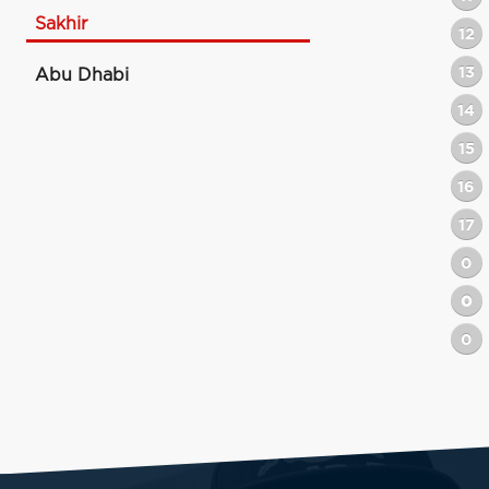
Sakhir
12
13
Abu Dhabi
14
15
16
17
0
0
0