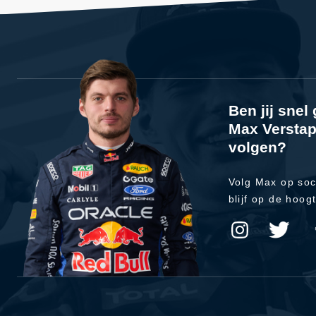
Ben jij sne
Max Verstap
volgen?
Volg Max op soc
blijf op de hoog