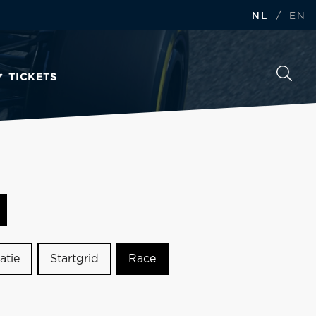
/
NL
EN
TICKETS
atie
Startgrid
Race