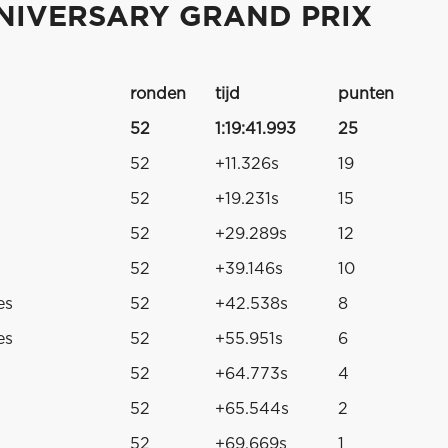
NNIVERSARY GRAND PRIX
ronden
tijd
punten
52
1:19:41.993
25
52
+11.326s
19
52
+19.231s
15
52
+29.289s
12
52
+39.146s
10
es
52
+42.538s
8
es
52
+55.951s
6
52
+64.773s
4
52
+65.544s
2
52
+69.669s
1