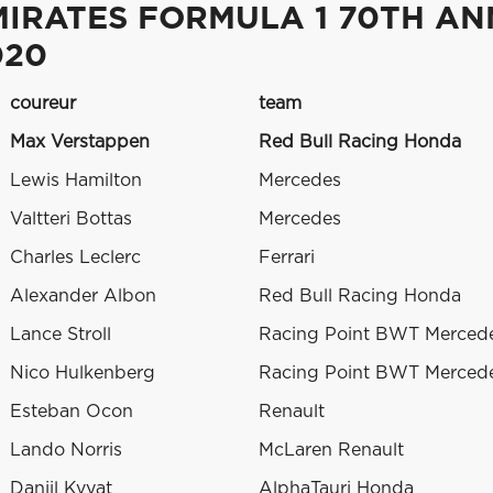
MIRATES FORMULA 1 70TH A
020
coureur
team
Max Verstappen
Red Bull Racing Honda
Lewis Hamilton
Mercedes
Valtteri Bottas
Mercedes
Charles Leclerc
Ferrari
Alexander Albon
Red Bull Racing Honda
Lance Stroll
Racing Point BWT Merced
Nico Hulkenberg
Racing Point BWT Merced
Esteban Ocon
Renault
Lando Norris
McLaren Renault
Daniil Kvyat
AlphaTauri Honda