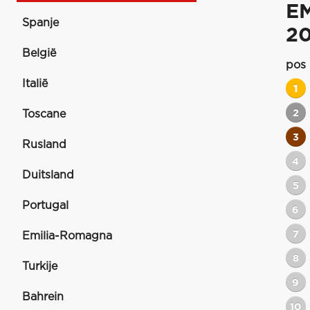
E
Spanje
2
België
pos
Italië
1
2
Toscane
3
Rusland
4
Duitsland
5
Portugal
6
7
Emilia-Romagna
8
Turkije
9
Bahrein
10