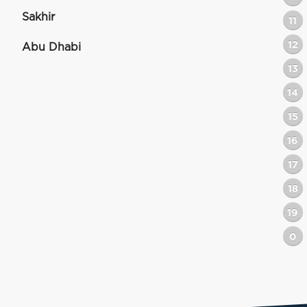
Sakhir
11
12
Abu Dhabi
13
14
15
16
17
18
19
0