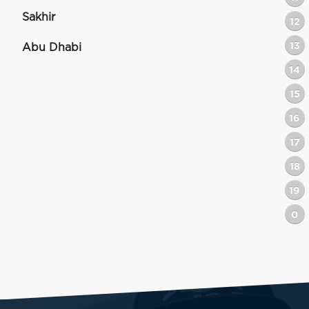
Sakhir
12
13
Abu Dhabi
14
15
16
17
18
19
0