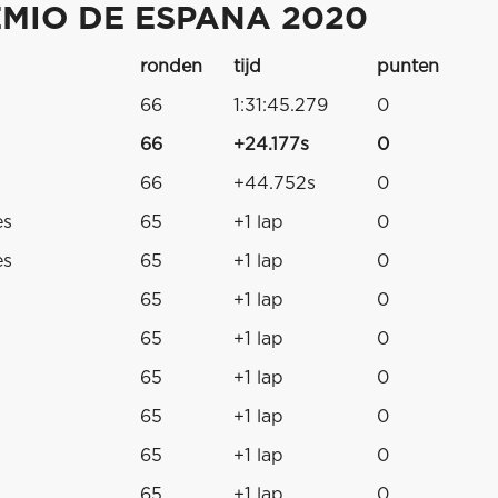
MIO DE ESPANA 2020
ronden
tijd
punten
66
1:31:45.279
0
66
+24.177s
0
66
+44.752s
0
es
65
+1 lap
0
es
65
+1 lap
0
65
+1 lap
0
65
+1 lap
0
65
+1 lap
0
65
+1 lap
0
65
+1 lap
0
65
+1 lap
0