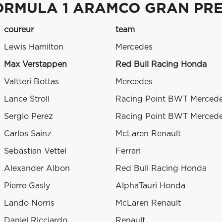
ORMULA 1 ARAMCO GRAN PRE
coureur
team
Lewis Hamilton
Mercedes
Max Verstappen
Red Bull Racing Honda
Valtteri Bottas
Mercedes
Lance Stroll
Racing Point BWT Merced
Sergio Perez
Racing Point BWT Merced
Carlos Sainz
McLaren Renault
Sebastian Vettel
Ferrari
Alexander Albon
Red Bull Racing Honda
Pierre Gasly
AlphaTauri Honda
Lando Norris
McLaren Renault
Daniel Ricciardo
Renault