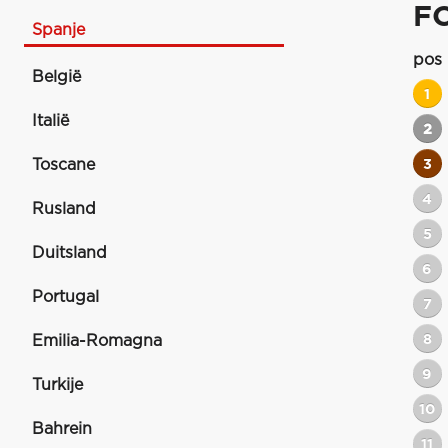
F
Spanje
pos
België
1
Italië
2
Toscane
3
4
Rusland
5
Duitsland
6
Portugal
7
8
Emilia-Romagna
9
Turkije
10
Bahrein
11