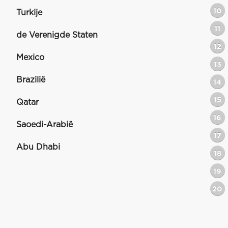
10
Turkije
11
de Verenigde Staten
12
Mexico
13
Brazilië
14
15
Qatar
16
Saoedi-Arabië
17
Abu Dhabi
18
19
20