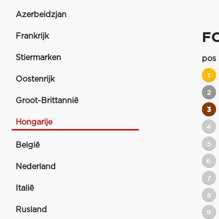
Azerbeidzjan
F
Frankrijk
Stiermarken
pos
1
Oostenrijk
2
Groot-Brittannië
3
Hongarije
4
5
België
6
Nederland
7
Italië
8
Rusland
9