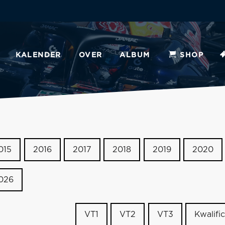
KALENDER
OVER
ALBUM
SHOP
015
2016
2017
2018
2019
2020
026
VT1
VT2
VT3
Kwalific