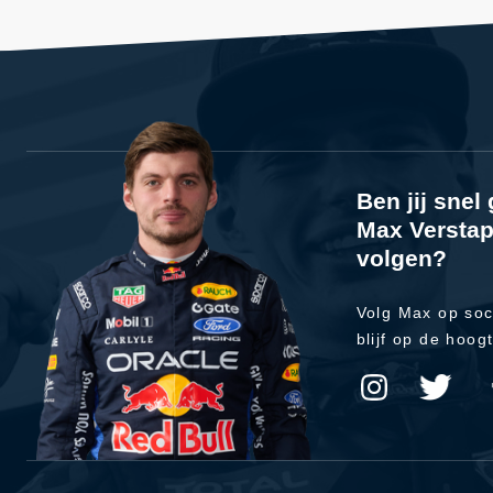
Ben jij sne
Max Verstap
volgen?
Volg Max op soc
blijf op de hoog