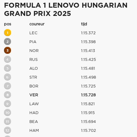
FORMULA 1 LENOVO HUNGARIAN
GRAND PRIX 2025
pos
coureur
tijd
1
LEC
1:15.372
2
PIA
1:15.398
3
NOR
1:15.413
4
RUS
1:15.425
5
ALO
1:15.481
6
STR
1:15.498
7
BOR
1:15.725
8
VER
1:15.728
9
LAW
1:15.821
10
HAD
1:15.915
11
BEA
1:15.694
12
HAM
1:15.702