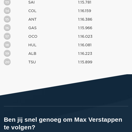
13
SAI
1:15.781
14
COL
1:16.159
15
ANT
1:16.386
16
GAS
1:15.966
17
OCO
1:16.023
18
HUL
1:16.081
19
ALB
1:16.223
20
TSU
1:15.899
Ben jij snel genoeg om Max Verstappen
te volgen?