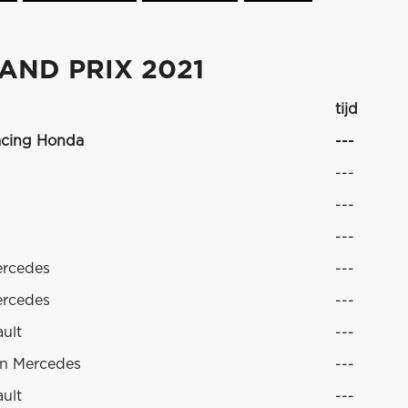
AND PRIX 2021
tijd
acing Honda
---
---
---
---
rcedes
---
rcedes
---
ult
---
in Mercedes
---
ult
---