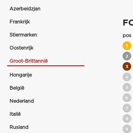
Azerbeidzjan
FO
Frankrijk
Stiermarken
pos
1
Oostenrijk
2
Groot-Brittannië
3
Hongarije
4
5
België
6
Nederland
7
Italië
8
Rusland
9