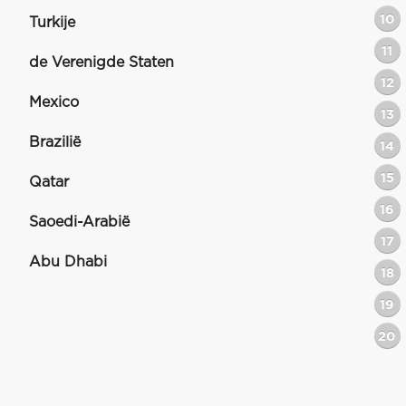
10
Turkije
11
de Verenigde Staten
12
Mexico
13
Brazilië
14
15
Qatar
16
Saoedi-Arabië
17
Abu Dhabi
18
19
20