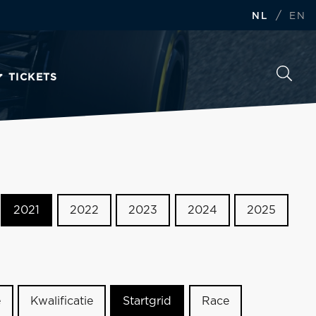
/
NL
EN
TICKETS
2021
2022
2023
2024
2025
e
Kwalificatie
Startgrid
Race