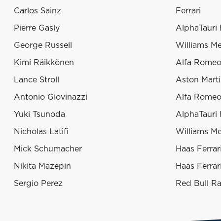
Carlos Sainz
Ferrari
Pierre Gasly
AlphaTauri
George Russell
Williams M
Kimi Räikkönen
Alfa Romeo 
Lance Stroll
Aston Mart
Antonio Giovinazzi
Alfa Romeo 
Yuki Tsunoda
AlphaTauri
Nicholas Latifi
Williams M
Mick Schumacher
Haas Ferrar
Nikita Mazepin
Haas Ferrar
Sergio Perez
Red Bull R