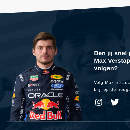
Ben jij sne
Max Verstap
volgen?
Volg Max op soc
blijf op de hoog