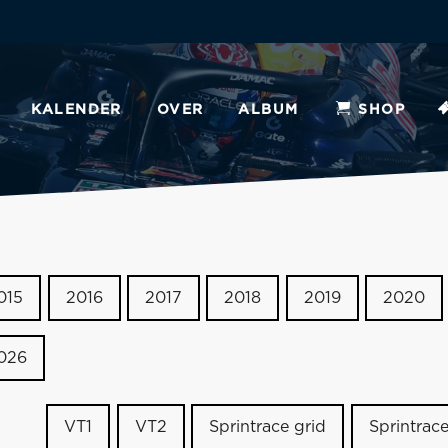
KALENDER
OVER
ALBUM
SHOP
015
2016
2017
2018
2019
2020
026
VT1
VT2
Sprintrace grid
Sprintrac