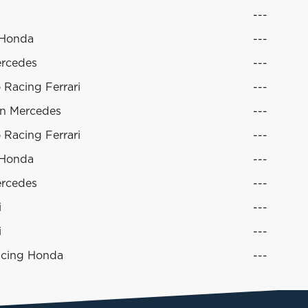
---
 Honda
---
ercedes
---
Racing Ferrari
---
in Mercedes
---
Racing Ferrari
---
 Honda
---
ercedes
---
i
---
i
---
acing Honda
---