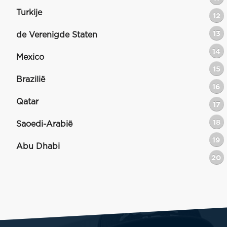
Turkije
12
13
de Verenigde Staten
14
Mexico
15
Brazilië
16
Qatar
17
18
Saoedi-Arabië
19
Abu Dhabi
20