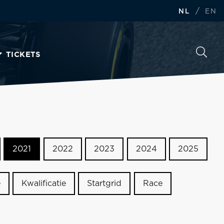
/
NL
EN
TICKETS
2021
2022
2023
2024
2025
e
Kwalificatie
Startgrid
Race