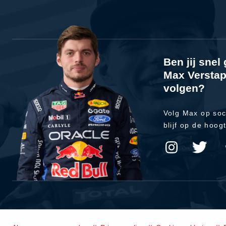
Ben jij sne
Max Verstap
volgen?
Volg Max op soc
blijf op de hoog