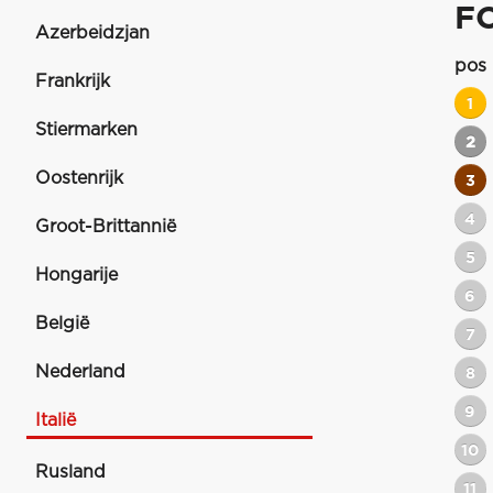
F
Azerbeidzjan
pos
Frankrijk
1
Stiermarken
2
Oostenrijk
3
4
Groot-Brittannië
5
Hongarije
6
België
7
Nederland
8
9
Italië
10
Rusland
11