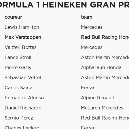
ORMULA 1 HEINEKEN GRAN PRE
coureur
team
Lewis Hamilton
Mercedes
Max Verstappen
Red Bull Racing Hon
Valtteri Bottas
Mercedes
Lance Stroll
Aston Martin Merced
Pierre Gasly
AlphaTauri Honda
Sebastian Vettel
Aston Martin Merced
Carlos Sainz
Ferrari
Fernando Alonso
Alpine Renault
Daniel Ricciardo
McLaren Mercedes
Sergio Perez
Red Bull Racing Hon
Charles Leclerc
Ferrari