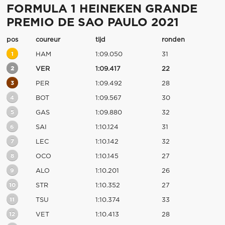
FORMULA 1 HEINEKEN GRANDE
PREMIO DE SAO PAULO 2021
pos
coureur
tijd
ronden
1
HAM
1:09.050
31
2
VER
1:09.417
22
3
PER
1:09.492
28
4
BOT
1:09.567
30
5
GAS
1:09.880
32
6
SAI
1:10.124
31
7
LEC
1:10.142
32
8
OCO
1:10.145
27
9
ALO
1:10.201
26
10
STR
1:10.352
27
11
TSU
1:10.374
33
12
VET
1:10.413
28