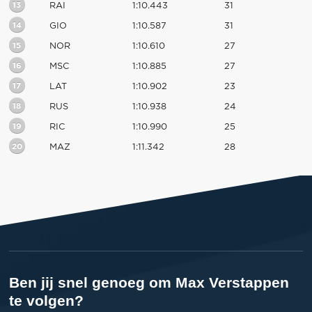
13
RAI
1:10.443
31
14
GIO
1:10.587
31
15
NOR
1:10.610
27
16
MSC
1:10.885
27
17
LAT
1:10.902
23
18
RUS
1:10.938
24
19
RIC
1:10.990
25
20
MAZ
1:11.342
28
Ben jij snel genoeg om Max Verstappen
te volgen?