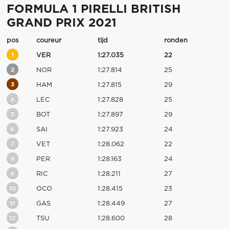
FORMULA 1 PIRELLI BRITISH
GRAND PRIX 2021
pos
coureur
tijd
ronden
1
VER
1:27.035
22
2
NOR
1:27.814
25
3
HAM
1:27.815
29
4
LEC
1:27.828
25
5
BOT
1:27.897
29
6
SAI
1:27.923
24
7
VET
1:28.062
22
8
PER
1:28.163
24
9
RIC
1:28.211
27
10
OCO
1:28.415
23
11
GAS
1:28.449
27
12
TSU
1:28.600
28