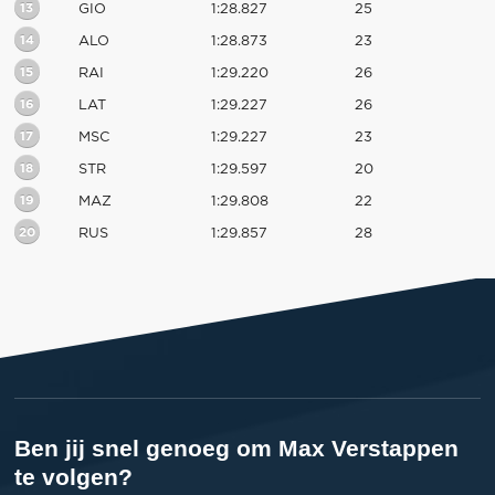
13
GIO
1:28.827
25
14
ALO
1:28.873
23
15
RAI
1:29.220
26
16
LAT
1:29.227
26
17
MSC
1:29.227
23
18
STR
1:29.597
20
19
MAZ
1:29.808
22
20
RUS
1:29.857
28
Ben jij snel genoeg om Max Verstappen
te volgen?