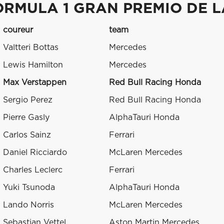
ORMULA 1 GRAN PREMIO DE L
coureur
team
Valtteri Bottas
Mercedes
Lewis Hamilton
Mercedes
Max Verstappen
Red Bull Racing Honda
Sergio Perez
Red Bull Racing Honda
Pierre Gasly
AlphaTauri Honda
Carlos Sainz
Ferrari
Daniel Ricciardo
McLaren Mercedes
Charles Leclerc
Ferrari
Yuki Tsunoda
AlphaTauri Honda
Lando Norris
McLaren Mercedes
Sebastian Vettel
Aston Martin Mercedes