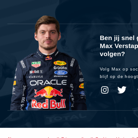
Ben jij sne
Max Verstap
volgen?
Volg Max op soc
blijf op de hoog