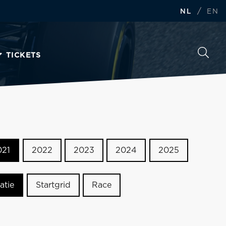
/
NL
EN
TICKETS
021
2022
2023
2024
2025
atie
Startgrid
Race