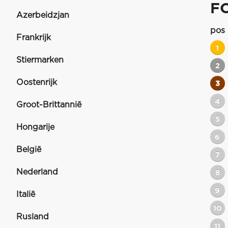
F
Azerbeidzjan
pos
Frankrijk
1
Stiermarken
2
Oostenrijk
3
4
Groot-Brittannië
5
Hongarije
6
België
7
Nederland
8
9
Italië
10
Rusland
11