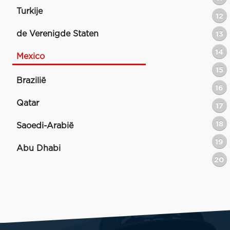
Turkije
12
de Verenigde Staten
13
14
Mexico
15
Brazilië
16
Qatar
17
18
Saoedi-Arabië
19
Abu Dhabi
20