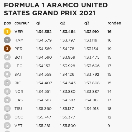
FORMULA 1 ARAMCO UNITED
STATES GRAND PRIX 2021
pos
coureur
q1
q2
q3
ronden
1
VER
1:34.352
1:33.464
1:32.910
16
2
HAM
1:34.579
1:33.797
1:33.119
16
3
PER
1:34.369
1:34.178
1:33.134
19
4
BOT
1:34.590
1:33.959
1:33.475
15
5
LEC
1:34.153
1:33.928
1:33.606
17
6
SAI
1:34.558
1:34.126
1:33.792
15
7
RIC
1:34.407
1:34.643
1:33.808
15
8
NOR
1:34.551
1:33.880
1:33.887
14
9
GAS
1:34.567
1:34.583
1:34.118
17
10
TSU
1:35.360
1:35.137
1:34.918
18
11
OCO
1:35.747
1:35.377
12
12
VET
1:35.281
1:35.500
9