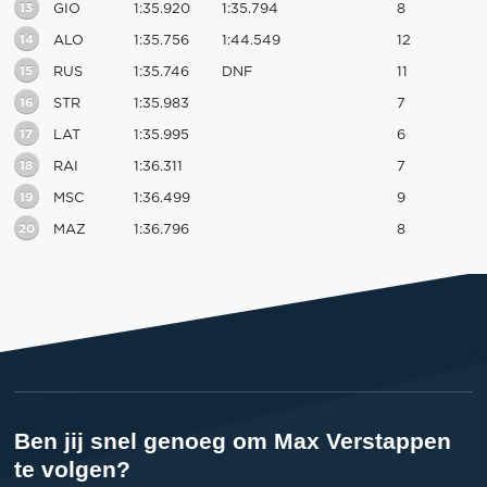
13
GIO
1:35.920
1:35.794
8
14
ALO
1:35.756
1:44.549
12
15
RUS
1:35.746
DNF
11
16
STR
1:35.983
7
17
LAT
1:35.995
6
18
RAI
1:36.311
7
19
MSC
1:36.499
9
20
MAZ
1:36.796
8
Ben jij snel genoeg om Max Verstappen
te volgen?