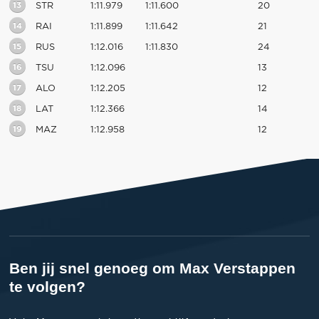
13
STR
1:11.979
1:11.600
20
14
RAI
1:11.899
1:11.642
21
15
RUS
1:12.016
1:11.830
24
16
TSU
1:12.096
13
17
ALO
1:12.205
12
18
LAT
1:12.366
14
19
MAZ
1:12.958
12
Ben jij snel genoeg om Max Verstappen
te volgen?