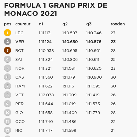
FORMULA 1 GRAND PRIX DE
MONACO 2021
pos
coureur
q1
q2
q3
ronden
1
LEC
1:11.113
1:10.597
1:10.346
27
2
VER
1:11.124
1:10.650
1:10.576
23
3
BOT
1:10.938
1:10.695
1:10.601
28
4
SAI
1:11.324
1:10.806
1:10.611
25
5
NOR
1:11.321
1:11.031
1:10.620
23
6
GAS
1:11.560
1:11.179
1:10.900
30
7
HAM
1:11.622
1:11.116
1:11.095
30
8
VET
1:12.078
1:11.309
1:11.419
26
9
PER
1:11.644
1:11.019
1:11.573
26
10
GIO
1:11.658
1:11.409
1:11.779
28
11
OCO
1:11.740
1:11.486
22
12
RIC
1:11.747
1:11.598
21