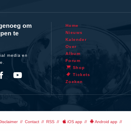
l genoeg om
Home
pen te
Nieuws
Kalender
Over
Album
ial media en
Forum
te.
Shop
Tickets
Zoeken
Disclaimer
Contact
RSS
iOS app
Android app