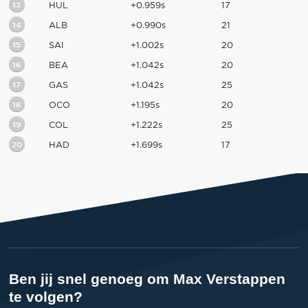
13
HUL
+0.959s
17
14
ALB
+0.990s
21
15
SAI
+1.002s
20
16
BEA
+1.042s
20
17
GAS
+1.042s
25
18
OCO
+1.195s
20
19
COL
+1.222s
25
20
HAD
+1.699s
17
Ben jij snel genoeg om Max Verstappen
te volgen?