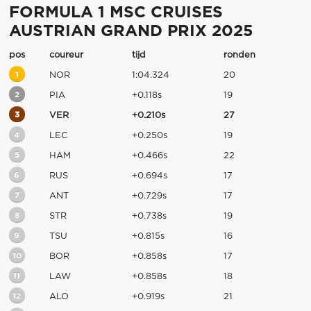
FORMULA 1 MSC CRUISES
AUSTRIAN GRAND PRIX 2025
pos
coureur
tijd
ronden
1
NOR
1:04.324
20
2
PIA
+0.118s
19
3
VER
+0.210s
27
4
LEC
+0.250s
19
5
HAM
+0.466s
22
6
RUS
+0.694s
17
7
ANT
+0.729s
17
8
STR
+0.738s
19
9
TSU
+0.815s
16
10
BOR
+0.858s
17
11
LAW
+0.858s
18
12
ALO
+0.919s
21