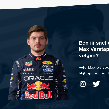
Ben jij sne
Max Verstap
volgen?
Volg Max op soc
blijf op de hoog