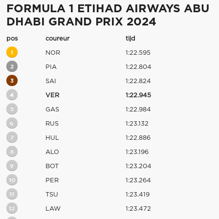
FORMULA 1 ETIHAD AIRWAYS ABU
DHABI GRAND PRIX 2024
pos
coureur
tijd
1
NOR
1:22.595
2
PIA
1:22.804
3
SAI
1:22.824
4
VER
1:22.945
5
GAS
1:22.984
6
RUS
1:23.132
7
HUL
1:22.886
8
ALO
1:23.196
9
BOT
1:23.204
10
PER
1:23.264
11
TSU
1:23.419
12
LAW
1:23.472