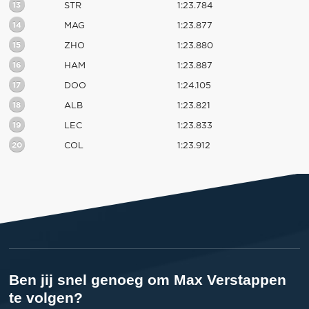
13
STR
1:23.784
14
MAG
1:23.877
15
ZHO
1:23.880
16
HAM
1:23.887
17
DOO
1:24.105
18
ALB
1:23.821
19
LEC
1:23.833
20
COL
1:23.912
Ben jij snel genoeg om Max Verstappen
te volgen?