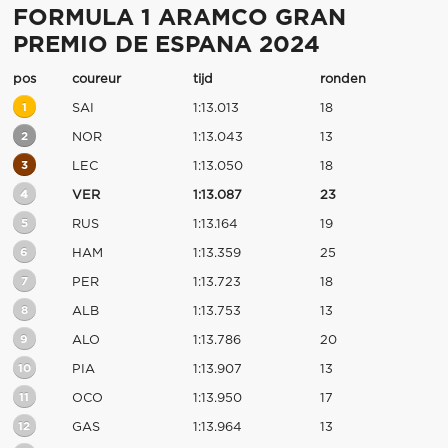
FORMULA 1 ARAMCO GRAN
PREMIO DE ESPANA 2024
pos
coureur
tijd
ronden
1
SAI
1:13.013
18
2
NOR
1:13.043
13
3
LEC
1:13.050
18
4
VER
1:13.087
23
5
RUS
1:13.164
19
6
HAM
1:13.359
25
7
PER
1:13.723
18
8
ALB
1:13.753
13
9
ALO
1:13.786
20
10
PIA
1:13.907
13
11
OCO
1:13.950
17
12
GAS
1:13.964
13