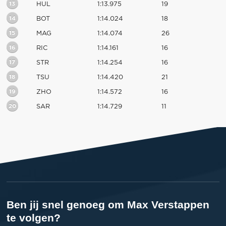
13
HUL
1:13.975
19
14
BOT
1:14.024
18
15
MAG
1:14.074
26
16
RIC
1:14.161
16
17
STR
1:14.254
16
18
TSU
1:14.420
21
19
ZHO
1:14.572
16
20
SAR
1:14.729
11
Ben jij snel genoeg om Max Verstappen
te volgen?