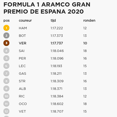
FORMULA 1 ARAMCO GRAN
PREMIO DE ESPANA 2020
pos
coureur
tijd
ronden
1
HAM
1:17.222
12
2
BOT
1:17.373
13
3
VER
1:17.737
10
4
SAI
1:18.046
18
5
PER
1:18.096
16
6
LEC
1:18.193
15
7
GAS
1:18.211
13
8
STR
1:18.309
16
9
ALB
1:18.371
13
10
RIC
1:18.384
12
11
OCO
1:18.602
18
12
VET
1:18.707
15