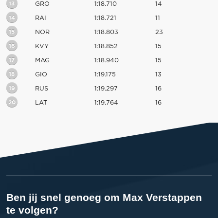
13
GRO
1:18.710
14
14
RAI
1:18.721
11
15
NOR
1:18.803
23
16
KVY
1:18.852
15
17
MAG
1:18.940
15
18
GIO
1:19.175
13
19
RUS
1:19.297
16
20
LAT
1:19.764
16
Ben jij snel genoeg om Max Verstappen
te volgen?