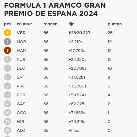
FORMULA 1 ARAMCO GRAN
PREMIO DE ESPANA 2024
pos
coureur
ronden
tijd
punten
1
VER
66
1:28:20.227
25
2
NOR
66
+2.219s
19
3
HAM
66
+17.790s
15
4
RUS
66
+22.320s
12
5
LEC
66
+22.709s
10
6
SAI
66
+31.028s
8
7
PIA
66
+33.760s
6
8
PER
66
+59.524s
4
9
GAS
66
+62.025s
2
10
OCO
66
+71.889s
1
11
HUL
66
+79.215s
0
12
ALO
65
+1 lap
0