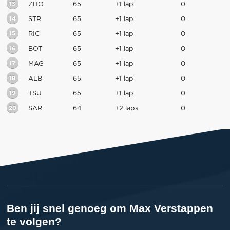
13
ZHO
65
+1 lap
0
14
STR
65
+1 lap
0
15
RIC
65
+1 lap
0
16
BOT
65
+1 lap
0
17
MAG
65
+1 lap
0
18
ALB
65
+1 lap
0
19
TSU
65
+1 lap
0
20
SAR
64
+2 laps
0
Ben jij snel genoeg om Max Verstappen
te volgen?