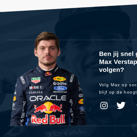
Ben jij sne
Max Verstap
volgen?
Volg Max op soc
blijf op de hoog