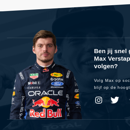
Ben jij sne
Max Verstap
volgen?
Volg Max op soc
blijf op de hoog