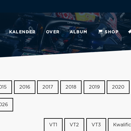
KALENDER
OVER
ALBUM
SHOP
015
2016
2017
2018
2019
2020
026
VT1
VT2
VT3
Kwalific