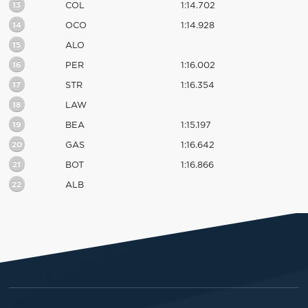
13
COL
1:14.702
14
OCO
1:14.928
15
ALO
16
PER
1:16.002
17
STR
1:16.354
18
LAW
19
BEA
1:15.197
20
GAS
1:16.642
21
BOT
1:16.866
22
ALB