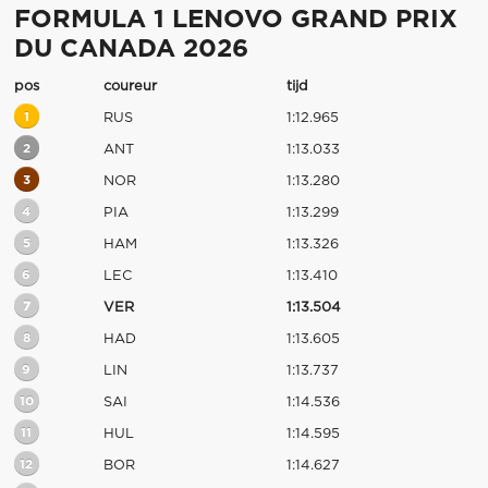
FORMULA 1 LENOVO GRAND PRIX
DU CANADA 2026
pos
coureur
tijd
1
RUS
1:12.965
2
ANT
1:13.033
3
NOR
1:13.280
4
PIA
1:13.299
5
HAM
1:13.326
6
LEC
1:13.410
7
VER
1:13.504
8
HAD
1:13.605
9
LIN
1:13.737
10
SAI
1:14.536
11
HUL
1:14.595
12
BOR
1:14.627