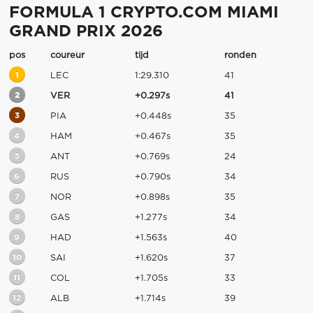
FORMULA 1 CRYPTO.COM MIAMI
GRAND PRIX 2026
pos
coureur
tijd
ronden
1
LEC
1:29.310
41
2
VER
+0.297s
41
3
PIA
+0.448s
35
4
HAM
+0.467s
35
5
ANT
+0.769s
24
6
RUS
+0.790s
34
7
NOR
+0.898s
35
8
GAS
+1.277s
34
9
HAD
+1.563s
40
10
SAI
+1.620s
37
11
COL
+1.705s
33
12
ALB
+1.714s
39