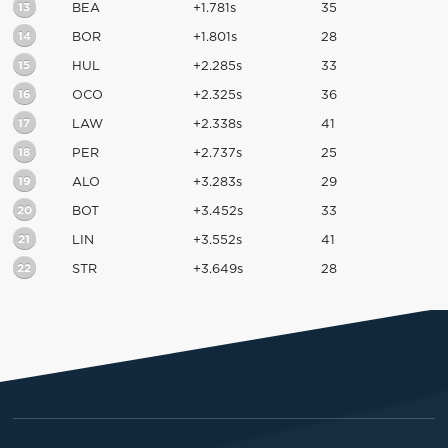
13
BEA
+1.781s
35
14
BOR
+1.801s
28
15
HUL
+2.285s
33
16
OCO
+2.325s
36
17
LAW
+2.338s
41
18
PER
+2.737s
25
19
ALO
+3.283s
29
20
BOT
+3.452s
33
21
LIN
+3.552s
41
22
STR
+3.649s
28