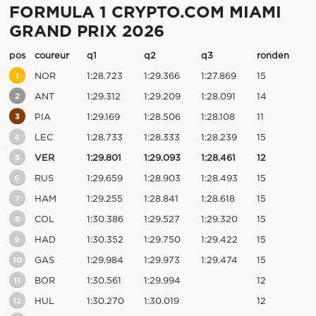
FORMULA 1 CRYPTO.COM MIAMI
GRAND PRIX 2026
pos
coureur
q1
q2
q3
ronden
1
NOR
1:28.723
1:29.366
1:27.869
15
2
ANT
1:29.312
1:29.209
1:28.091
14
3
PIA
1:29.169
1:28.506
1:28.108
11
4
LEC
1:28.733
1:28.333
1:28.239
15
5
VER
1:29.801
1:29.093
1:28.461
12
6
RUS
1:29.659
1:28.903
1:28.493
15
7
HAM
1:29.255
1:28.841
1:28.618
15
8
COL
1:30.386
1:29.527
1:29.320
15
9
HAD
1:30.352
1:29.750
1:29.422
15
10
GAS
1:29.984
1:29.973
1:29.474
15
11
BOR
1:30.561
1:29.994
12
12
HUL
1:30.270
1:30.019
12