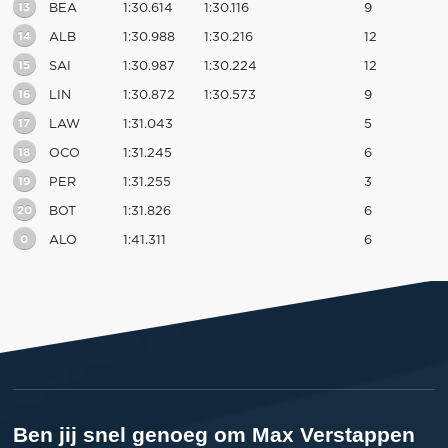
13
BEA
1:30.614
1:30.116
9
14
ALB
1:30.988
1:30.216
12
15
SAI
1:30.987
1:30.224
12
16
LIN
1:30.872
1:30.573
9
17
LAW
1:31.043
5
18
OCO
1:31.245
6
19
PER
1:31.255
3
20
BOT
1:31.826
6
0
ALO
1:41.311
6
Ben jij snel genoeg om Max Verstappen