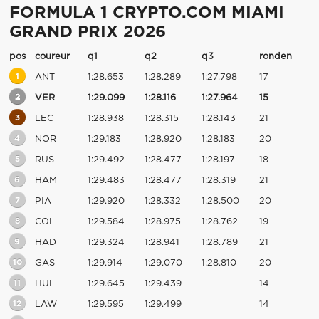
FORMULA 1 CRYPTO.COM MIAMI
GRAND PRIX 2026
pos
coureur
q1
q2
q3
ronden
1
ANT
1:28.653
1:28.289
1:27.798
17
2
VER
1:29.099
1:28.116
1:27.964
15
3
LEC
1:28.938
1:28.315
1:28.143
21
4
NOR
1:29.183
1:28.920
1:28.183
20
5
RUS
1:29.492
1:28.477
1:28.197
18
6
HAM
1:29.483
1:28.477
1:28.319
21
7
PIA
1:29.920
1:28.332
1:28.500
20
8
COL
1:29.584
1:28.975
1:28.762
19
9
HAD
1:29.324
1:28.941
1:28.789
21
10
GAS
1:29.914
1:29.070
1:28.810
20
11
HUL
1:29.645
1:29.439
14
12
LAW
1:29.595
1:29.499
14