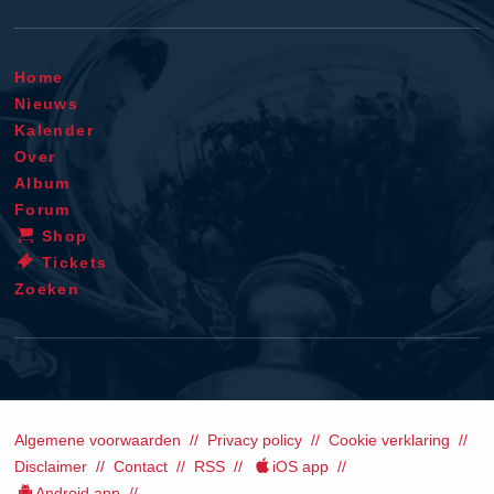
Home
Nieuws
Kalender
Over
Album
Forum
Shop
Tickets
Zoeken
Algemene voorwaarden
Privacy policy
Cookie verklaring
Disclaimer
Contact
RSS
iOS app
Android app