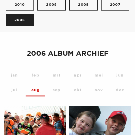
2010
2009
2008
2007
2006
2006 ALBUM ARCHIEF
jan
feb
mrt
apr
mei
jun
jul
aug
sep
okt
nov
dec