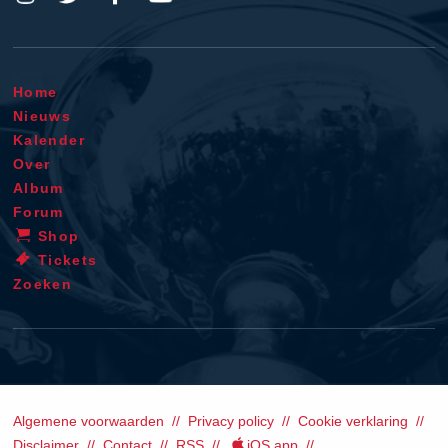
Home
Nieuws
Kalender
Over
Album
Forum
Shop
Tickets
Zoeken
Algemene voorwaarden
Privacy policy
Cookie verklaring
Disclaimer
Contact
RSS
iOS app