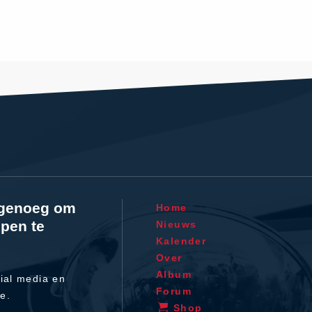
l genoeg om
Home
pen te
Nieuws
Kalender
Over
Album
ial media en
Forum
te.
Shop