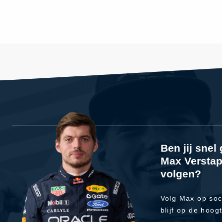
Ben jij sne
Max Verstap
volgen?
Volg Max op soc
blijf op de hoog