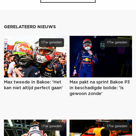
GERELATEERD NIEUWS
171w geleden
171w geleden
Max tweede in Bakoe: 'Het
Max pakt na sprint Bakoe P3
kan niet altijd perfect gaan'
in beschadigde bolide: 'Is
gewoon zonde'
171w geleden
171w geleden