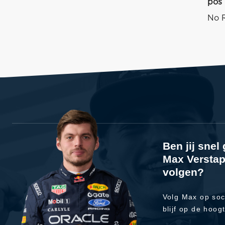
pos
No R
Ben jij sne
Max Verstap
volgen?
Volg Max op soc
blijf op de hoog