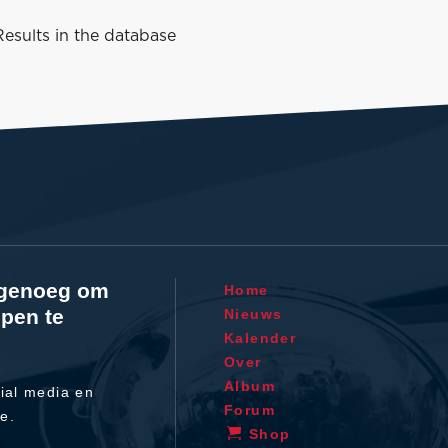
esults in the database
l genoeg om
Home
pen te
Nieuws
Kalender
Over
Album
ial media en
Forum
te.
Shop