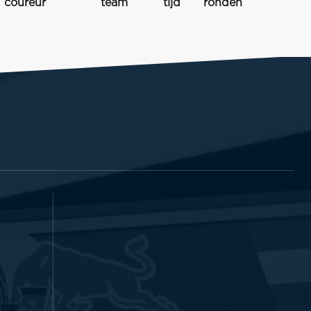
coureur
team
tijd
ronden