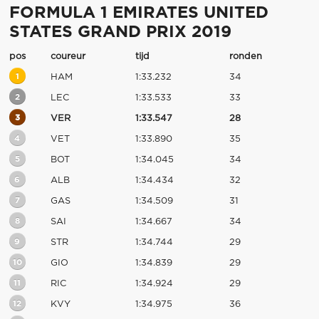
FORMULA 1 EMIRATES UNITED
STATES GRAND PRIX 2019
pos
coureur
tijd
ronden
1
HAM
1:33.232
34
2
LEC
1:33.533
33
3
VER
1:33.547
28
4
VET
1:33.890
35
5
BOT
1:34.045
34
6
ALB
1:34.434
32
7
GAS
1:34.509
31
8
SAI
1:34.667
34
9
STR
1:34.744
29
10
GIO
1:34.839
29
11
RIC
1:34.924
29
12
KVY
1:34.975
36