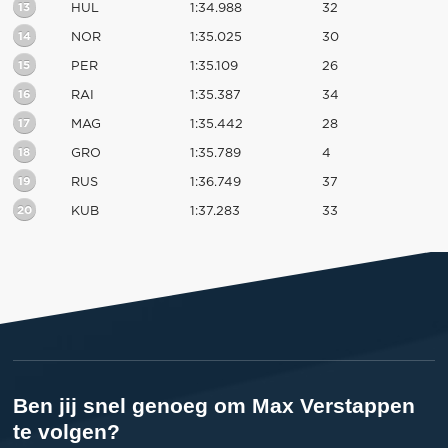
13
HUL
1:34.988
32
14
NOR
1:35.025
30
15
PER
1:35.109
26
16
RAI
1:35.387
34
17
MAG
1:35.442
28
18
GRO
1:35.789
4
19
RUS
1:36.749
37
20
KUB
1:37.283
33
Ben jij snel genoeg om Max Verstappen
te volgen?